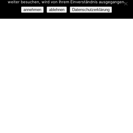
weiter besuchen, wird von Ihrem Einverständnis ausgegangen.
annehmen
ablehnen
Datenschutzerklärung
Der Kunsthof
Der Kunsthof, ein doppelstöckiger
markgräfischer Ziegelsteinbau,
ehemaliger Rinderstall eines
Gutshofes, 1895 erbaut und
malerisch am Haussee gelegen.
Das zweistöckige Gebäude
beherbergt zu ebener Erde auf
über 400 qm das Atelier von